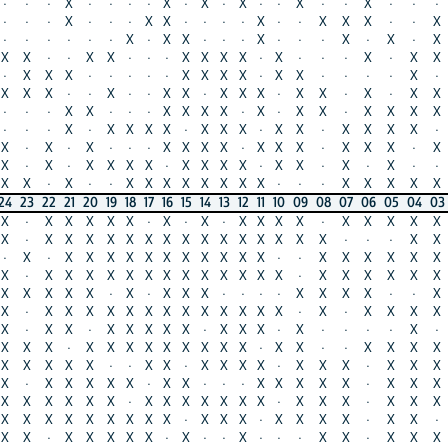
·
X
·
·
·
·
X
·
X
·
X
·
·
X
·
·
X
·
·
·
X
X
·
X
·
·
·
X
X
·
·
·
·
X
·
·
X
X
X
·
·
X
·
·
·
·
·
·
X
·
X
X
·
·
·
X
·
·
·
X
·
X
·
X
X
X
·
·
X
X
·
·
·
X
X
X
X
·
X
·
·
·
X
·
X
X
·
·
X
X
·
·
·
·
·
X
X
X
X
·
X
X
·
·
·
·
X
·
·
X
X
·
·
X
·
·
X
X
·
X
X
X
·
X
X
·
X
·
X
X
X
·
·
X
X
·
·
·
X
X
X
X
·
X
·
X
X
·
X
X
X
X
X
·
·
X
·
X
X
X
X
·
X
X
X
·
X
X
·
X
X
X
X
·
X
X
X
·
X
·
·
·
X
X
X
X
·
X
X
X
·
X
X
X
·
X
X
X
X
·
X
X
X
X
·
X
X
X
X
·
X
X
·
X
·
X
·
·
·
X
·
X
·
·
X
X
X
X
X
X
X
X
·
·
·
X
X
X
X
X
·
X
22
21
20
19
18
17
16
15
14
13
12
11
10
09
08
07
06
05
04
03
02
01
X
X
X
X
X
·
X
·
X
·
X
X
X
X
·
X
X
X
X
X
X
X
X
X
X
X
X
X
X
X
X
X
X
X
X
X
X
·
·
·
X
X
X
X
·
X
X
X
X
X
X
X
X
X
X
X
·
·
X
X
X
X
X
X
X
X
X
X
X
X
X
X
X
X
X
X
X
X
X
·
X
X
X
X
X
X
X
X
X
X
X
·
X
·
X
X
X
·
·
·
·
X
X
X
X
·
·
X
X
X
X
X
X
X
X
X
X
X
X
X
X
X
X
·
X
·
X
X
X
X
X
·
X
X
·
X
X
X
X
X
·
X
X
X
·
X
·
·
·
·
X
·
X
X
X
·
X
X
X
X
X
X
X
X
X
·
X
X
·
·
X
X
X
X
·
X
X
X
X
·
·
X
X
·
X
X
X
X
·
X
X
X
·
X
X
X
X
·
X
X
X
X
X
·
X
X
·
·
·
X
X
X
X
X
·
X
X
X
X
X
X
X
X
X
·
X
X
X
X
X
X
X
·
X
X
X
·
X
X
X
X
·
X
X
X
X
X
X
X
·
X
X
X
·
X
X
X
X
·
X
X
·
X
X
·
X
X
X
X
X
·
X
·
·
X
·
·
·
X
X
·
X
X
X
·
X