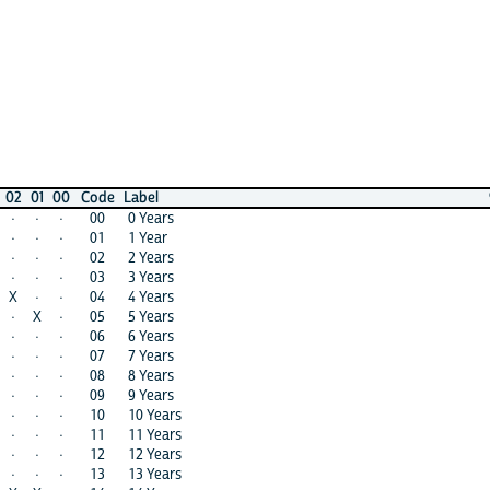
00
Code
Label
99
98
·
00
0 Years
·
·
·
01
1 Year
·
·
·
02
2 Years
·
·
·
03
3 Years
·
·
·
04
4 Years
·
·
·
05
5 Years
·
·
·
06
6 Years
·
·
·
07
7 Years
·
·
·
08
8 Years
·
·
·
09
9 Years
·
·
·
10
10 Years
·
·
·
11
11 Years
·
·
·
12
12 Years
·
·
·
13
13 Years
·
·