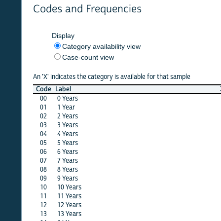
Codes and Frequencies
Display
Category availability view
Case-count view
An 'X' indicates the category is available for that sample
Code
Label
24
23
00
0 Years
·
·
01
1 Year
·
·
02
2 Years
·
·
03
3 Years
·
·
04
4 Years
X
·
05
5 Years
·
·
06
6 Years
·
X
07
7 Years
·
·
08
8 Years
·
·
09
9 Years
·
·
10
10 Years
·
·
11
11 Years
·
·
12
12 Years
X
·
13
13 Years
·
X