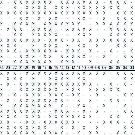
X
X
X
X
X
X
X
·
X
X
X
X
X
X
X
·
X
X
X
·
·
X
X
·
X
X
X
X
·
X
X
X
·
X
X
X
X
X
X
X
·
X
X
X
X
X
X
X
X
X
X
X
X
X
X
X
X
X
X
X
·
X
X
X
X
X
·
X
X
·
X
·
X
X
·
·
·
X
X
·
·
X
·
X
X
X
X
X
X
X
X
X
·
X
X
X
X
X
X
X
·
·
X
X
X
X
X
X
X
X
X
X
·
X
X
X
X
·
·
X
X
X
X
X
·
·
X
X
X
X
·
X
X
X
·
X
X
X
X
X
·
·
·
X
X
X
·
·
X
X
X
X
X
X
X
X
X
X
X
·
X
X
X
·
X
X
·
X
X
X
X
X
X
X
·
·
X
·
·
X
·
X
X
X
·
X
·
X
X
·
X
·
·
X
X
·
·
X
X
·
X
X
X
X
X
X
·
X
X
X
·
X
·
·
X
·
·
X
·
X
·
X
X
X
·
X
X
·
X
X
X
X
X
·
·
X
·
·
X
X
·
·
X
X
X
X
X
X
X
·
X
X
X
·
·
X
·
·
X
X
·
X
·
·
22
21
20
19
18
17
16
15
14
13
12
11
10
09
08
07
06
05
04
03
02
01
X
·
X
X
X
X
X
X
X
X
X
X
X
X
X
X
·
X
X
X
X
X
X
X
·
X
·
·
X
X
X
X
·
X
X
·
·
·
·
·
X
X
X
X
·
X
X
X
X
X
X
X
X
X
X
X
X
X
·
·
X
·
X
·
·
X
·
X
X
X
X
X
X
X
·
X
X
X
·
X
X
X
X
X
·
·
·
X
X
·
X
X
X
·
X
X
X
·
X
X
·
·
X
·
·
·
X
X
X
X
·
X
X
X
X
X
X
X
X
·
·
X
·
X
·
·
X
X
·
·
·
·
X
X
X
X
X
X
X
·
X
·
·
X
X
·
·
X
·
·
X
·
·
X
X
X
X
X
X
·
·
X
X
X
·
·
X
·
X
·
·
·
X
X
X
X
X
·
X
X
X
·
X
X
X
X
X
X
X
X
·
·
X
X
·
X
X
·
·
·
X
X
·
X
X
X
X
X
X
·
·
·
·
X
X
X
·
X
X
·
X
X
X
X
X
X
·
·
X
·
X
·
X
·
X
·
·
·
X
X
·
X
X
X
X
X
·
X
X
X
X
·
·
X
·
X
X
·
·
X
X
·
X
X