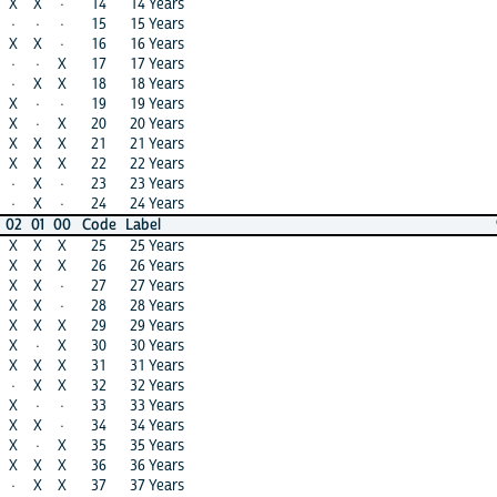
·
14
14 Years
·
X
·
15
15 Years
·
·
·
16
16 Years
X
X
X
17
17 Years
·
·
X
18
18 Years
·
X
·
19
19 Years
X
·
X
20
20 Years
X
X
X
21
21 Years
X
X
X
22
22 Years
·
X
·
23
23 Years
X
X
·
24
24 Years
X
X
00
Code
Label
99
98
X
25
25 Years
X
X
X
26
26 Years
X
·
·
27
27 Years
X
X
·
28
28 Years
X
X
X
29
29 Years
·
X
X
30
30 Years
X
X
X
31
31 Years
·
·
X
32
32 Years
X
X
·
33
33 Years
·
X
·
34
34 Years
X
·
X
35
35 Years
X
X
X
36
36 Years
X
X
X
37
37 Years
X
·