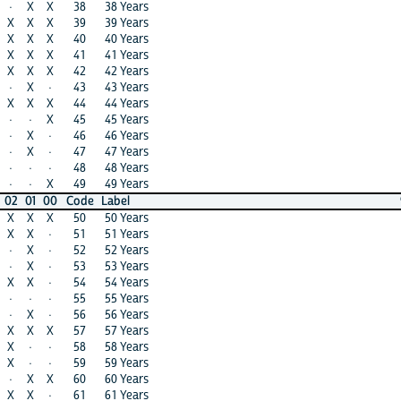
X
38
38 Years
X
X
X
39
39 Years
X
·
X
40
40 Years
X
X
X
41
41 Years
X
X
X
42
42 Years
X
X
·
43
43 Years
·
X
X
44
44 Years
X
·
X
45
45 Years
X
X
·
46
46 Years
X
X
·
47
47 Years
·
·
·
48
48 Years
X
X
X
49
49 Years
X
X
00
Code
Label
99
98
X
50
50 Years
X
·
·
51
51 Years
·
X
·
52
52 Years
X
X
·
53
53 Years
X
X
·
54
54 Years
X
X
·
55
55 Years
·
X
·
56
56 Years
·
X
X
57
57 Years
·
·
·
58
58 Years
·
·
·
59
59 Years
X
·
X
60
60 Years
X
X
·
61
61 Years
·
X