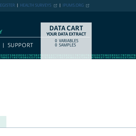
R
HEALTH SURVEYS
IPUMS.ORG
DATA CART
YOUR DATA EXTRACT
0
VARIABLES
COUNT
ITEM TYPE
UPPORT
0
SAMPLES