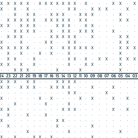
X
X
X
·
X
X
X
X
X
X
X
·
X
·
·
·
X
X
·
X
·
X
X
·
X
·
·
·
·
·
·
X
X
·
·
X
X
X
·
·
X
·
X
·
X
·
X
X
·
·
X
X
X
·
·
X
X
X
·
·
·
X
·
·
·
·
X
X
X
X
·
X
X
X
X
X
·
X
X
·
·
·
·
X
X
·
X
·
·
X
X
X
·
·
·
X
X
X
·
·
X
X
·
·
·
·
·
·
X
·
X
X
X
X
·
·
X
·
X
X
·
X
X
X
·
·
X
·
·
·
·
X
X
X
·
·
·
·
X
X
X
X
X
·
·
X
·
·
·
X
X
·
·
X
·
X
·
·
·
X
X
·
·
X
X
·
·
·
·
·
·
X
X
·
·
X
X
X
X
·
·
·
X
·
X
X
X
X
X
X
·
·
·
X
X
X
·
·
·
X
·
·
X
·
X
·
·
X
·
·
·
·
·
·
·
X
·
·
·
X
X
·
·
X
·
·
·
·
·
X
X
·
X
·
X
X
·
X
X
X
X
·
·
X
·
X
·
·
·
·
·
X
·
·
X
X
·
·
·
X
·
·
·
X
X
X
X
·
·
·
·
X
·
·
·
X
·
·
·
·
·
X
·
·
·
X
22
21
20
19
18
17
16
15
14
13
12
11
10
09
08
07
06
05
04
03
02
01
X
·
X
X
·
·
·
X
X
X
X
·
·
·
·
·
·
·
·
·
X
·
·
X
X
X
·
·
X
X
X
X
·
·
·
X
·
·
X
·
·
·
·
·
·
·
·
·
·
·
·
·
·
X
X
·
·
·
·
X
·
·
·
·
X
·
·
·
·
·
X
·
X
·
·
·
·
X
·
X
·
·
X
·
X
·
X
·
X
·
·
·
·
X
·
·
·
X
·
·
·
·
·
·
·
·
·
·
·
X
·
·
·
·
·
·
·
·
X
X
X
·
·
·
·
·
X
·
X
·
·
·
·
·
X
·
·
X
·
·
·
·
·
·
·
·
·
·
·
·
·
·
·
·
·
·
·
·
·
·
·
X
X
·
·
·
·
·
·
·
·
·
·
·
·
·
·
·
·
·
·
·
·
X
·
·
·
·
·
X
·
·
·
·
·
·
·
·
·
·
X
·
·
·
·
·
·
X
·
·
·
·
·
·
·
X
·
·
·
·
X
·
·
X
X
·
X
·
·
·
·
·
·
X
·
·
·
·
·
·
·
·