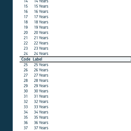
14
14 Years
·
·
15
15 Years
·
·
16
16 Years
·
·
17
17 Years
X
X
18
18 Years
·
X
19
19 Years
X
X
20
20 Years
·
·
21
21 Years
·
·
22
22 Years
X
·
23
23 Years
X
·
24
24 Years
X
X
Code
Label
24
23
25
25 Years
X
·
26
26 Years
X
·
27
27 Years
·
X
28
28 Years
X
·
29
29 Years
X
X
30
30 Years
X
·
31
31 Years
X
·
32
32 Years
X
X
33
33 Years
X
X
34
34 Years
X
·
35
35 Years
X
X
36
36 Years
X
X
37
37 Years
X
X