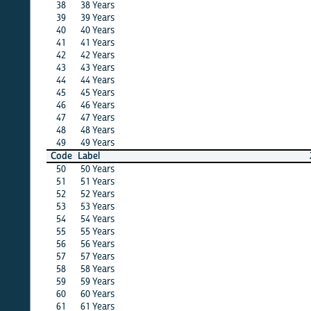
38
38 Years
X
·
39
39 Years
·
·
40
40 Years
X
X
41
41 Years
·
·
42
42 Years
X
·
43
43 Years
·
X
44
44 Years
·
·
45
45 Years
X
X
46
46 Years
X
X
47
47 Years
X
X
48
48 Years
X
·
49
49 Years
X
·
Code
Label
24
23
50
50 Years
X
X
51
51 Years
·
X
52
52 Years
·
X
53
53 Years
X
·
54
54 Years
X
·
55
55 Years
·
X
56
56 Years
X
·
57
57 Years
X
X
58
58 Years
X
X
59
59 Years
X
X
60
60 Years
X
X
61
61 Years
X
X