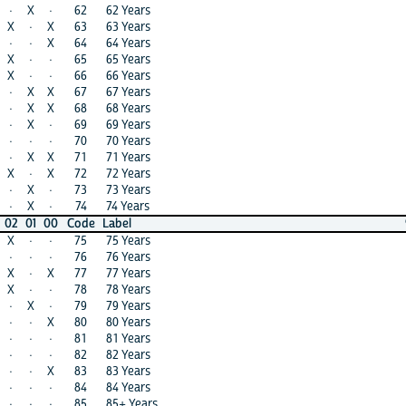
·
62
62 Years
X
·
X
63
63 Years
·
X
X
64
64 Years
X
·
·
65
65 Years
·
X
·
66
66 Years
X
·
X
67
67 Years
X
X
X
68
68 Years
X
·
·
69
69 Years
·
·
·
70
70 Years
X
·
X
71
71 Years
X
·
X
72
72 Years
·
·
·
73
73 Years
X
X
·
74
74 Years
·
·
00
Code
Label
99
98
·
75
75 Years
X
X
·
76
76 Years
·
·
X
77
77 Years
X
X
·
78
78 Years
X
X
·
79
79 Years
X
·
X
80
80 Years
X
·
·
81
81 Years
·
X
·
82
82 Years
·
·
X
83
83 Years
·
·
·
84
84 Years
·
X
·
85
85+ Years
·
·