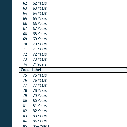
62
62 Years
X
X
63
63 Years
X
·
64
64 Years
·
·
65
65 Years
·
X
66
66 Years
X
X
67
67 Years
·
·
68
68 Years
·
X
69
69 Years
X
·
70
70 Years
X
X
71
71 Years
·
X
72
72 Years
·
X
73
73 Years
X
X
74
74 Years
·
·
Code
Label
24
23
75
75 Years
X
X
76
76 Years
X
X
77
77 Years
·
·
78
78 Years
X
·
79
79 Years
·
·
80
80 Years
X
X
81
81 Years
·
X
82
82 Years
X
·
83
83 Years
·
X
84
84 Years
·
·
85
85+ Years
X
·