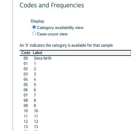
Codes and Frequencies
Display
Category availability view
Case-count view
An 'X' indicates the category is available for that sample
Code
Label
00
Since birth
01
1
02
2
03
3
04
4
05
5
06
6
07
7
08
8
09
9
10
10
11
11
12
12
13
13