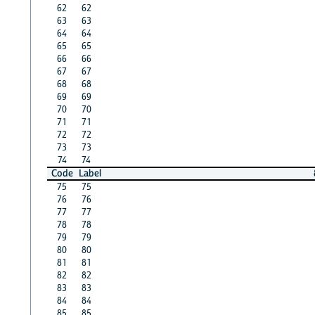
62
62
63
63
64
64
65
65
66
66
67
67
68
68
69
69
70
70
71
71
72
72
73
73
74
74
Code
Label
75
75
76
76
77
77
78
78
79
79
80
80
81
81
82
82
83
83
84
84
85
85