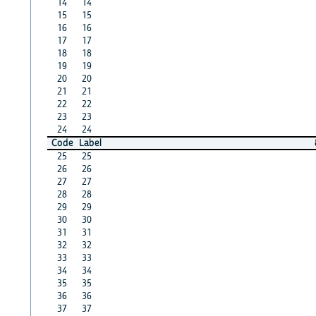
14
14
15
15
16
16
17
17
18
18
19
19
20
20
21
21
22
22
23
23
24
24
Code
Label
25
25
26
26
27
27
28
28
29
29
30
30
31
31
32
32
33
33
34
34
35
35
36
36
37
37