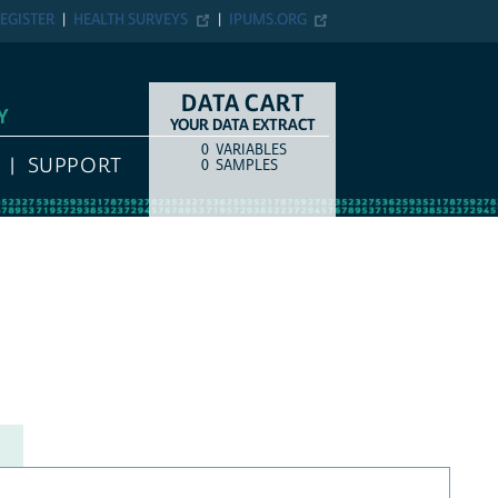
EGISTER
HEALTH SURVEYS
IPUMS.ORG
DATA CART
Y
YOUR DATA EXTRACT
0
VARIABLES
COUNT
ITEM TYPE
SUPPORT
0
SAMPLES