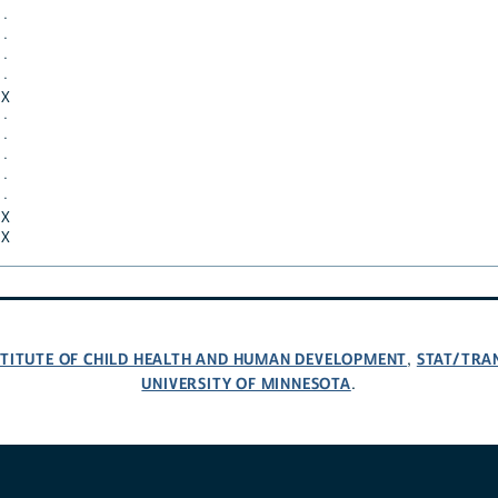
·
·
·
·
X
·
·
·
·
·
X
X
NSTITUTE OF CHILD HEALTH AND HUMAN DEVELOPMENT
STAT/TRA
,
UNIVERSITY OF MINNESOTA
.