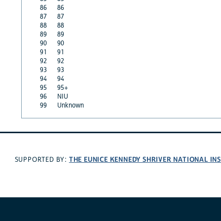
86
86
87
87
88
88
89
89
90
90
91
91
92
92
93
93
94
94
95
95+
96
NIU
99
Unknown
THE EUNICE KENNEDY SHRIVER NATIONAL I
SUPPORTED BY: