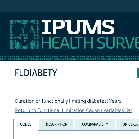
IPUMS NHIS
FLDIABETY
Duration of functionally limiting diabetes: Years
Return to Functional Limitation Causes variables list
CODES
DESCRIPTION
COMPARABILITY
UNIVERSE