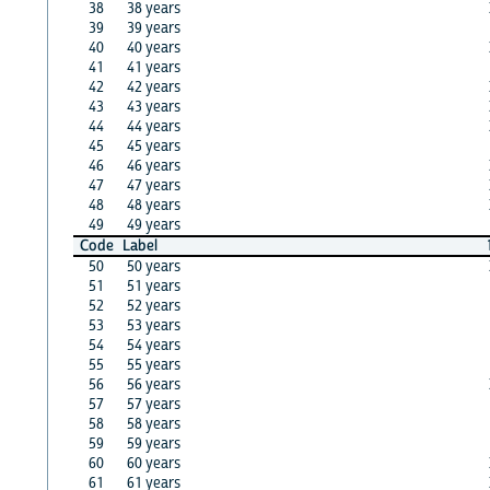
38
38 years
39
39 years
40
40 years
41
41 years
42
42 years
43
43 years
44
44 years
45
45 years
46
46 years
47
47 years
48
48 years
49
49 years
Code
Label
50
50 years
51
51 years
52
52 years
53
53 years
54
54 years
55
55 years
56
56 years
57
57 years
58
58 years
59
59 years
60
60 years
61
61 years