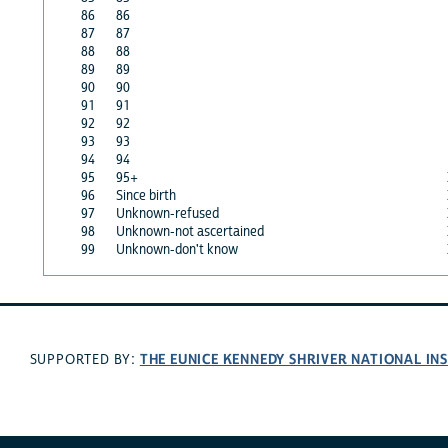
86
86
87
87
88
88
89
89
90
90
91
91
92
92
93
93
94
94
95
95+
96
Since birth
97
Unknown-refused
98
Unknown-not ascertained
99
Unknown-don't know
THE EUNICE KENNEDY SHRIVER NATIONAL I
SUPPORTED BY: