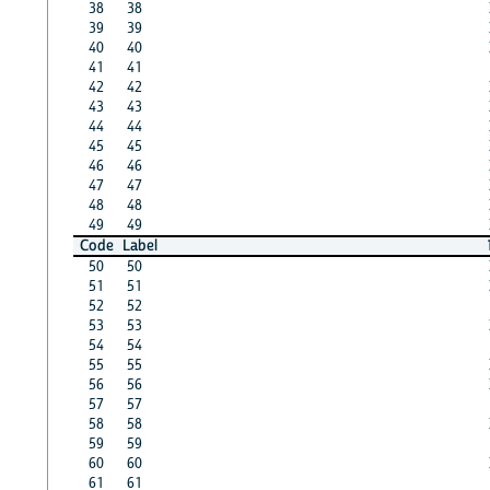
38
38
39
39
40
40
41
41
42
42
43
43
44
44
45
45
46
46
47
47
48
48
49
49
Code
Label
50
50
51
51
52
52
53
53
54
54
55
55
56
56
57
57
58
58
59
59
60
60
61
61