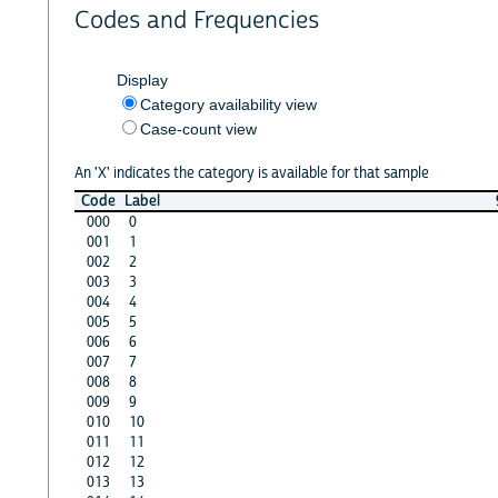
Codes and Frequencies
Display
Category availability view
Case-count view
An 'X' indicates the category is available for that sample
Code
Label
000
0
001
1
002
2
003
3
004
4
005
5
006
6
007
7
008
8
009
9
010
10
011
11
012
12
013
13