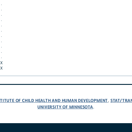
·
·
·
·
·
·
·
·
·
·
·
X
X
NSTITUTE OF CHILD HEALTH AND HUMAN DEVELOPMENT
STAT/TRA
,
UNIVERSITY OF MINNESOTA
.