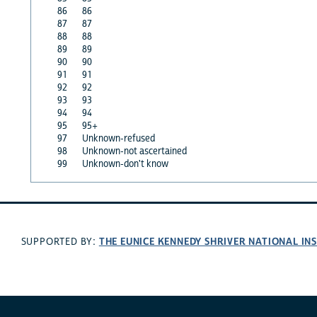
86
86
87
87
88
88
89
89
90
90
91
91
92
92
93
93
94
94
95
95+
97
Unknown-refused
98
Unknown-not ascertained
99
Unknown-don't know
THE EUNICE KENNEDY SHRIVER NATIONAL I
SUPPORTED BY: