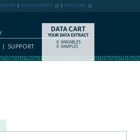
EGISTER
HEALTH SURVEYS
IPUMS.ORG
DATA CART
Y
YOUR DATA EXTRACT
0
VARIABLES
COUNT
ITEM TYPE
SUPPORT
0
SAMPLES