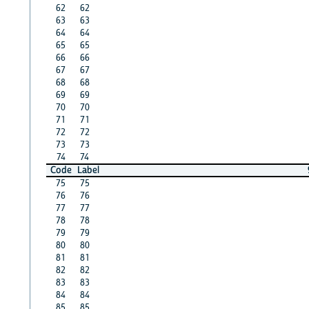
62
62
63
63
64
64
65
65
66
66
67
67
68
68
69
69
70
70
71
71
72
72
73
73
74
74
Code
Label
75
75
76
76
77
77
78
78
79
79
80
80
81
81
82
82
83
83
84
84
85
85