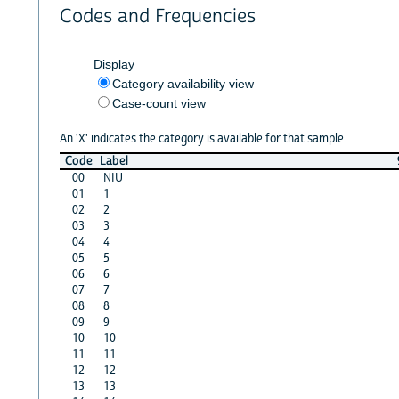
Codes and Frequencies
Display
Category availability view
Case-count view
An 'X' indicates the category is available for that sample
Code
Label
00
NIU
01
1
02
2
03
3
04
4
05
5
06
6
07
7
08
8
09
9
10
10
11
11
12
12
13
13