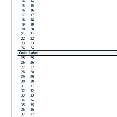
14
14
15
15
16
16
17
17
18
18
19
19
20
20
21
21
22
22
23
23
24
24
Code
Label
25
25
26
26
27
27
28
28
29
29
30
30
31
31
32
32
33
33
34
34
35
35
36
36
37
37